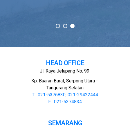
HEAD OFFICE
Jl. Raya Jelupang No. 99
Kp. Buaran Barat, Serpong Utara -
Tangerang Selatan
T : 021-5376830, 021-29422444
F : 021-5374834
SEMARANG